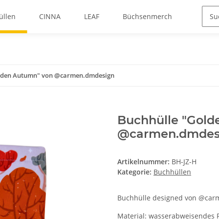
üllen
CINNA
LEAF
Büchsenmerch
olden Autumn" von @carmen.dmdesign
Buchhülle "Gold
@carmen.dmdes
Artikelnummer:
BH-JZ-H
Kategorie:
Buchhüllen
Buchhülle designed von @carm
Material: wasserabweisendes P