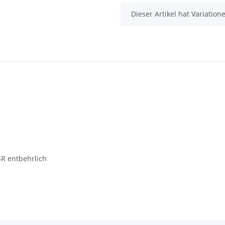
x
Dieser Artikel hat Variatio
SR entbehrlich