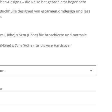
chen-Designs – die Reise hat gerade erst begonnen!
e Buchhülle designed von
@carmen.dmdesign
und lass
n.
8cm (Höhe) x 5cm (Höhe) für broschierte und normale
m (Höhe) x 7cm (Höhe) für dickere Hardcover
ion.
ar